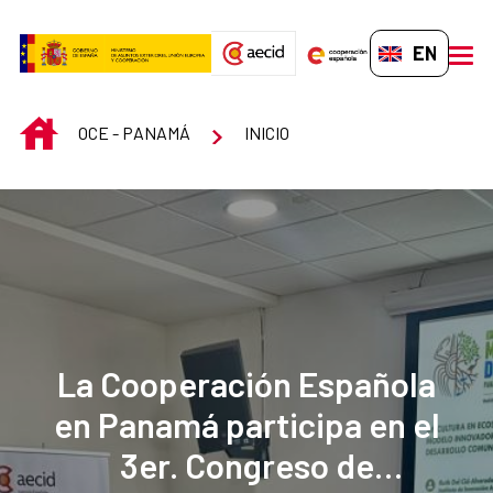
Skip to Main Content
EN-GB
men
INICIO
OCE - PANAMÁ
INICIO
La Cooperación Española
en Panamá participa en el
3er. Congreso de