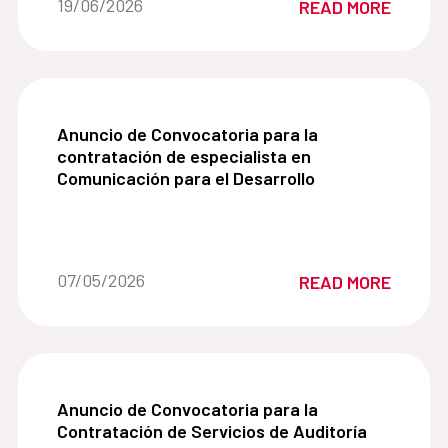
Date of the news::
19/06/2026
READ MORE
Desarrollo (AECID).
Anuncio de Convocatoria para la contratación de
Anuncio de Convocatoria para la
contratación de especialista en
Comunicación para el Desarrollo
Date of the news::
07/05/2026
READ MORE
Anuncio de Convocatoria para la Contratación de
Anuncio de Convocatoria para la
Contratación de Servicios de Auditoría