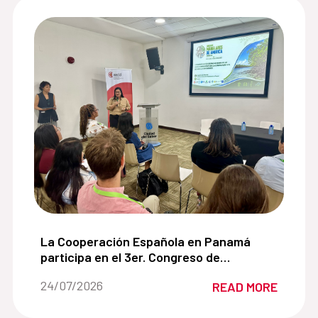
 de cooperación con la Alianza para el Desarrollo Sos
La Cooperación Española en Panamá participa en
La Cooperación Española en Panamá
participa en el 3er. Congreso de
Manglares de América impulsando
Date of the news::
24/07/2026
READ MORE
soluciones basadas en la naturaleza