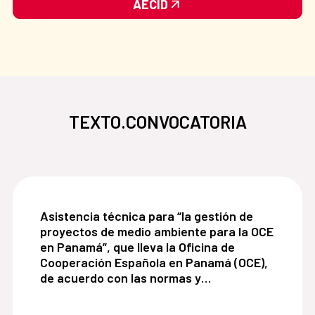
AECID
TEXTO.CONVOCATORIA
Asistencia técnica para “la gestión de proyecto
Asistencia técnica para “la gestión de
proyectos de medio ambiente para la OCE
en Panamá”, que lleva la Oficina de
Cooperación Española en Panamá (OCE),
de acuerdo con las normas y
procedimiento de la Agencia Española de
Cooperación Internacional para el