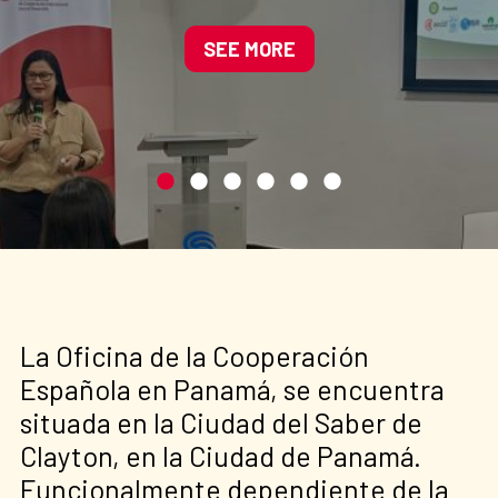
Manglares de América
impulsando soluciones
SEE MORE
basadas en la naturaleza
La Oficina de la Cooperación
Española en Panamá, se encuentra
situada en la Ciudad del Saber de
Clayton, en la Ciudad de Panamá.
Funcionalmente dependiente de la