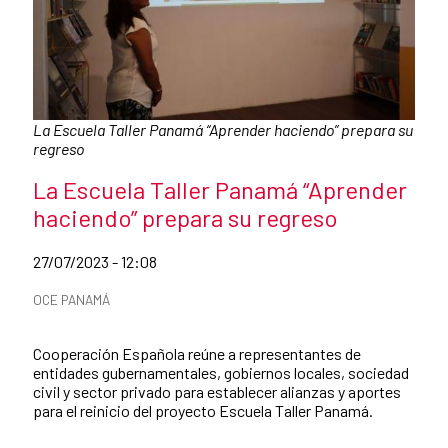
Caption:
La Escuela Taller Panamá “Aprender haciendo” prepara su
regreso
News title
La Escuela Taller Panamá “Aprender
haciendo” prepara su regreso
Date of publication of the news item
27/07/2023 - 12:08
News categories
OCE PANAMÁ
Summary of the news
Cooperación Española reúne a representantes de
entidades gubernamentales, gobiernos locales, sociedad
civil y sector privado para establecer alianzas y aportes
para el reinicio del proyecto Escuela Taller Panamá.