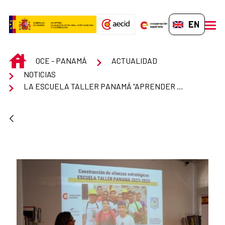
Skip to Main Content
EN-GB
men
INICIO
OCE - PANAMÁ
ACTUALIDAD
NOTICIAS
LA ESCUELA TALLER PANAMÁ “APRENDER HACIENDO” PREPARA SU REGRESO