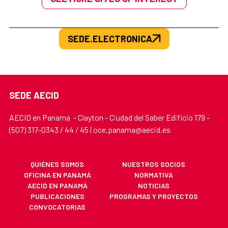
SEDE.ELECTRONICA
SEDE AECID
AECID en Panamá - Clayton - Ciudad del Saber Edificio 179 -
(507) 317-0343 / 44 / 45 | oce.panama@aecid.es
QUIÉNES SOMOS
NUESTROS SOCIOS
OFICINA EN PANAMÁ
NORMATIVA
AECID EN PANAMÁ
NOTICIAS
PUBLICACIONES
PROGRAMAS Y PROYECTOS
CONVOCATORIAS