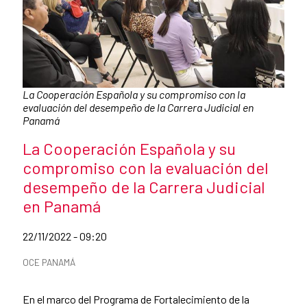
Caption:
La Cooperación Española y su compromiso con la
evaluación del desempeño de la Carrera Judicial en
Panamá
News title
La Cooperación Española y su
compromiso con la evaluación del
desempeño de la Carrera Judicial
en Panamá
Date of publication of the news item
22/11/2022 - 09:20
News categories
OCE PANAMÁ
Summary of the news
En el marco del Programa de Fortalecimiento de la