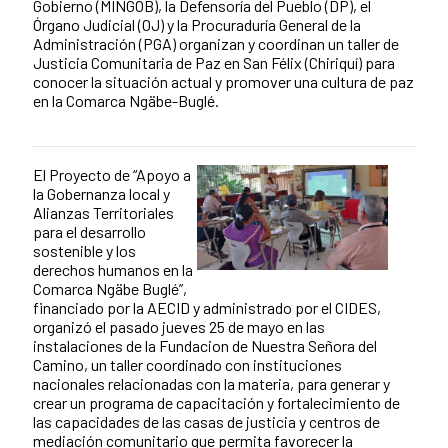
Gobierno (MINGOB), la Defensoría del Pueblo (DP), el
Órgano Judicial (OJ) y la Procuraduría General de la
Administración (PGA) organizan y coordinan un taller de
Justicia Comunitaria de Paz en San Félix (Chiriquí) para
conocer la situación actual y promover una cultura de paz
en la Comarca Ngäbe-Buglé.
El Proyecto de “Apoyo a
News content
la Gobernanza local y
Alianzas Territoriales
para el desarrollo
sostenible y los
derechos humanos en la
Comarca Ngäbe Buglé”,
financiado por la AECID y administrado por el CIDES,
organizó el pasado jueves 25 de mayo en las
instalaciones de la Fundacion de Nuestra Señora del
Camino, un taller coordinado con instituciones
nacionales relacionadas con la materia, para generar y
crear un programa de capacitación y fortalecimiento de
las capacidades de las casas de justicia y centros de
mediación comunitario que permita favorecer la