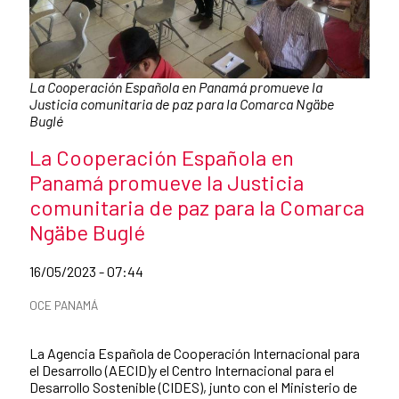
Caption:
La Cooperación Española en Panamá promueve la
Justicia comunitaria de paz para la Comarca Ngäbe
Buglé
News title
La Cooperación Española en
Panamá promueve la Justicia
comunitaria de paz para la Comarca
Ngäbe Buglé
Date of publication of the news item
16/05/2023 - 07:44
News categories
OCE PANAMÁ
Summary of the news
La Agencia Española de Cooperación Internacional para
el Desarrollo (AECID)y el Centro Internacional para el
Desarrollo Sostenible (CIDES), junto con el Ministerio de